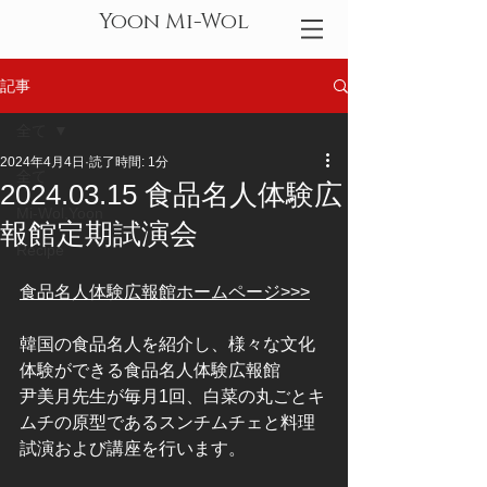
Yoon Mi-Wol
記事
全て
2024年4月4日
読了時間: 1分
全て
2024.03.15 食品名人体験広
Mi-Wol,Yoon
報館定期試演会
Recipe
食品名人体験広報館ホームページ
>>>
韓国の食品名人を紹介し、様々な文化
体験ができる食品名人体験広報館
尹美月先生が毎月1回、白菜の丸ごとキ
ムチの原型であるスンチムチェと料理
試演および講座を行います。